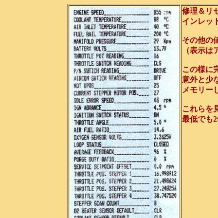
修理＆リ
インレッ
その他の
（表示は
この様に
意外と少
メモリー
これらを
最低でも