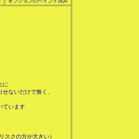
）
オプションのペイント済み
上に
出せないだけで無く、
いています
リスクの方が大きい）