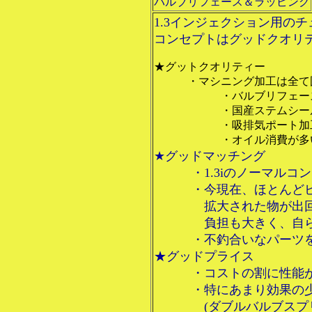
バルブリフェース＆ラッピング
1.3インジェクション用の
コンセプトは
グッドクオリ
★グットクオリティー
・マシニング加工は全て
・バルブリフェース＆ラ
・国産ステムシール用
・吸排気ポート加工 ・燃
・オイル消費が多いミニ（
★グッドマッチング
・1.3iのノーマルコン
・今現在、ほとんどビッ
拡大された物
が出
負担も大きく、自らトラ
・不釣合いなパーツを使
★グッドプライス
・コストの割に性能が変
・
特にあまり効果の
(ダブルバルブス