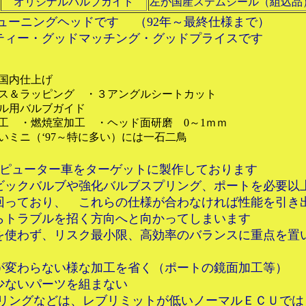
オリジナルバルブガイド
左が国産ステムシール（組込品
チューニングヘッドです （92年～最終仕様まで）
ティー
・グッドマッチング
・
グッドプライスです
国内仕上げ
ッピング ・３アングルシートカット
バルブガイド
焼室加工 ・ヘッド面研磨 0～1ｍｍ
‘97～特に多い）には一石二鳥
ピューター車をターゲットに製作しております
クバルブや強化バルブスプリング、ポートを必要以
回っており、 これらの仕様が合わなければ性能を引き
ブルを招く方向へと向かってしまいます
わず、リスク最小限、高効率のバランスに重点を置
わらない様な加工を省く（ポートの鏡面加工等）
少ないパーツを組まない
プリングなどは、レブリミットが低いノーマルＥＣＵでは